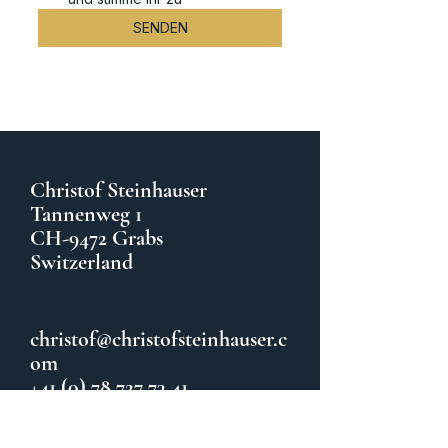
SENDEN
Christof Steinhauser
Tannenweg 1
CH-9472 Grabs
Switzerland
christof@christofsteinhauser.c
om
+41 (0) 78 727 73 41